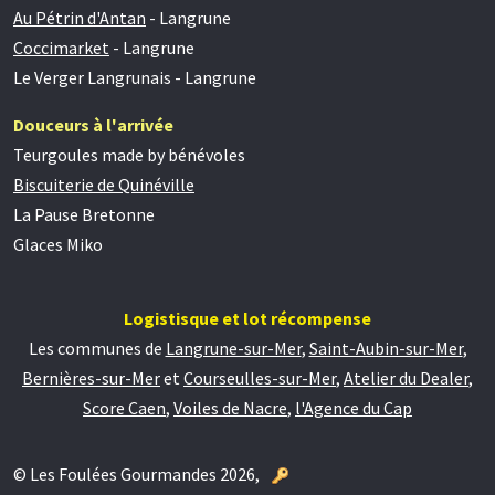
Au Pétrin d'Antan
- Langrune
Coccimarket
- Langrune
Le Verger Langrunais - Langrune
Douceurs à l'arrivée
Teurgoules made by bénévoles
Biscuiterie de Quinéville
La Pause Bretonne
Glaces Miko
Logistisque et lot récompense
Les communes de
Langrune-sur-Mer
,
Saint-Aubin-sur-Mer
,
Bernières-sur-Mer
et
Courseulles-sur-Mer
,
Atelier du Dealer
,
Score Caen
,
Voiles de Nacre
,
l'Agence du Cap
© Les Foulées Gourmandes 2026,